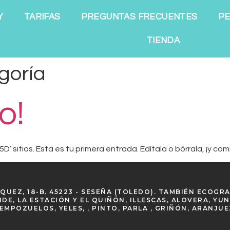
Y
TARIFAS
PREGUNTAS FRECUENTES
PE
TIENDA
goría
o!
’ sitios. Esta es tu primera entrada. Edítala o bórrala, ¡y comi
ZQUEZ, 18-B. 45223 - SESEÑA (TOLEDO). TAMBIÉN ECOG
E, LA ESTACIÓN Y EL QUIÑÓN, ILLESCAS, ALOVERA, YUN
EMPOZUELOS, YELES, , PINTO, PARLA , GRIÑÓN, ARANJUE