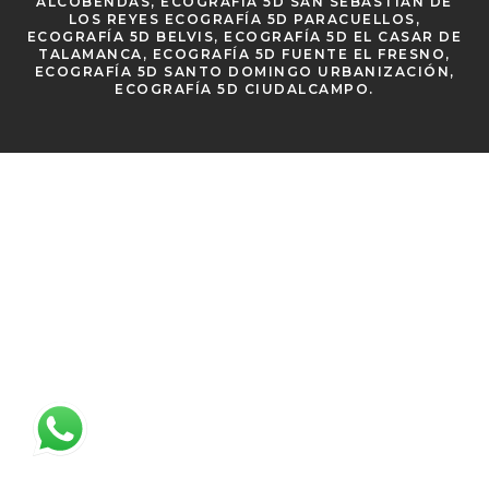
ALCOBENDAS, ECOGRAFÍA 5D SAN SEBASTIÁN DE
LOS REYES ECOGRAFÍA 5D PARACUELLOS,
ECOGRAFÍA 5D BELVIS, ECOGRAFÍA 5D EL CASAR DE
TALAMANCA, ECOGRAFÍA 5D FUENTE EL FRESNO,
ECOGRAFÍA 5D SANTO DOMINGO URBANIZACIÓN,
ECOGRAFÍA 5D CIUDALCAMPO.